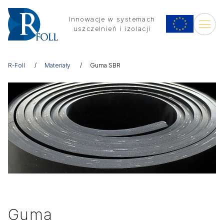
Innowacje w systemach
uszczelnień i izolacji
R-Foll
Materiały
Guma SBR
Guma